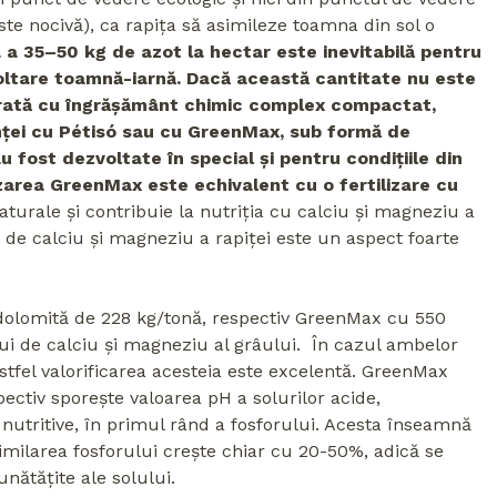
 este nocivă), ca rapița să asimileze toamna din sol o
 a 35–50 kg de azot la hectar este inevitabilă pentru
ltare toamnă-iarnă. Dacă această cantitate nu este
trată cu îngrășământ chimic complex compactat,
ței cu Pétisó sau cu GreenMax, sub formă de
 fost dezvoltate în special și pentru condițiile din
lizarea GreenMax este echivalent cu o fertilizare cu
aturale și contribuie la nutriția cu calciu și magneziu a
 de calciu și magneziu a rapiței este un aspect foarte
 dolomită de 228 kg/tonă, respectiv GreenMax cu 550
ui de calciu și magneziu al grâului. În cazul ambelor
stfel valorificarea acesteia este excelentă. GreenMax
pectiv sporește valoarea pH a solurilor acide,
nutritive, în primul rând a fosforului. Acesta înseamnă
imilarea fosforului crește chiar cu 20-50%, adică se
unătățite ale solului.