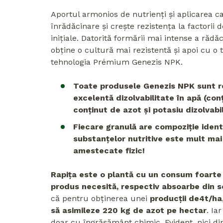
Aportul armonios de nutrienți și aplicarea c
înrădăcinare și crește rezistența la factorii 
inițiale. Datorită formării mai intense a rădă
obține o cultură mai rezistentă și apoi cu o 
tehnologia Prémium Genezis NPK.
Toate produsele Genezis NPK sunt re
excelentă dizolvabilitate în apă (con
conținut de azot și potasiu dizolvabi
Fiecare granulă are compoziție identic
substanțelor nutritive este mult mai
amestecate fizic!
Rapița este o plantă cu un consum foarte 
produs necesită, respectiv absoarbe din s
că pentru obținerea unei
producții de
4t/ha
să asimileze 220 kg de azot pe hectar
. Ia
doar cu îngrășământ chimic. Evident, nici di