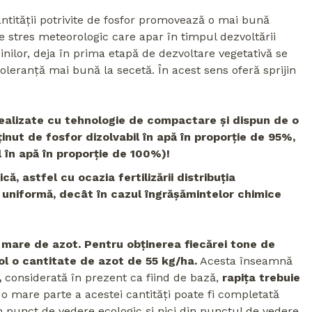
antității potrivite de fosfor promovează o mai bună
de stres meteorologic care apar în timpul dezvoltării
cinilor, deja în prima etapă de dezvoltare vegetativă se
toleranță mai bună la secetă. În acest sens oferă sprijin
alizate cu tehnologie de compactare și dispun de o
ținut de fosfor dizolvabil în apă în proporție de 95%,
l în apă în proporție de 100%)!
ă, astfel cu ocazia fertilizării distribuția
 uniformă, decât în cazul îngrășămintelor chimice
mare de azot. Pentru obținerea fiecărei tone de
ol o cantitate de azot de 55 kg/ha.
Acesta înseamnă
,
considerată în prezent ca fiind de bază,
rapița trebuie
r o mare parte a acestei cantități poate fi completată
n punct de vedere ecologic și nici din punctul de vedere