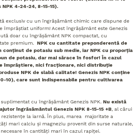
s NPK 4-24-24, 8-15-15).
rată exclusiv cu un îngrășământ chimic care dispune de
ste împrăștiat uniform! Acest îngrășământ este Genezis
inută doar cu îngrășământ NPK compactat, cu
alitate premium.
NPK cu cantitate preponderentă de
n conținut de potasiu sub medie, iar NPK cu proporția
bun de potasiu, dar mai sărace în fosfor! În cazul
mprăștiere, nici fracționare, nici distribuție
r produse NPK de slabă calitate! Genezis NPK conține
20-10), care sunt indispensabile pentru cultivarea
ie suplimentat cu îngrășământ Genezis NPK.
Nu există
e ajutor îngrăsământul Genezis NPK 8-15-15 +B
, al cărui
rezistențe la iarnă. În plus, marea majoritate a
ăți mari calciu și magneziu provenit din surse naturale,
 necesare în cantități mari în cazul rapiței.