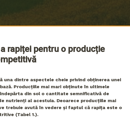
 a rapiței pentru o producție
mpetitivă
că una dintre aspectele cheie privind obținerea unei
 bază. Producțiile mai mari obținute în ultimele
 îndepărta din sol o cantitate semnificativă de
e nutrienți al acestuia. Deoarece producțiile mai
e trebuie avută în vedere și faptul că rapița este o
itive (Tabel 1.).