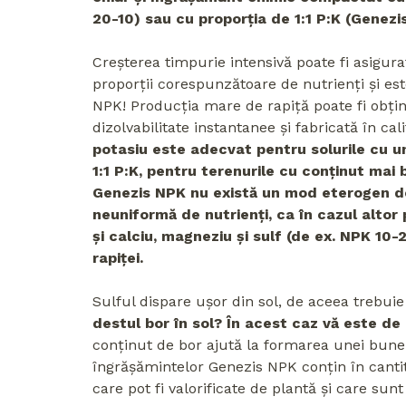
20-10) sau cu proporția de 1:1 P:K (Genezi
Creșterea timpurie intensivă poate fi asigu
proporții corespunzătoare de nutrienți și e
NPK! Producția mare de rapiță poate fi obț
dizolvabilitate instantanee și fabricată în c
potasiu este adecvat pentru solurile cu u
1:1 P:K, pentru terenurile cu conținut mai 
Genezis NPK nu există un mod eterogen de î
neuniformă de nutrienți, ca în cazul alto
și calciu, magneziu și sulf (de ex. NPK 10-
rapiței.
Sulful dispare ușor din sol, de aceea trebu
destul bor în sol? În acest caz vă este d
conținut de bor ajută la formarea unei bune 
îngrășămintelor Genezis NPK conțin în cantit
care pot fi valorificate de plantă și care sunt