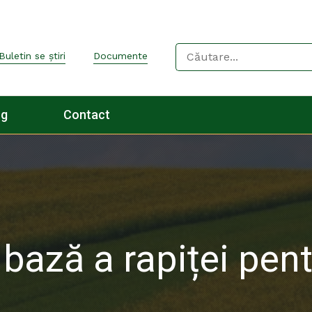
Buletin se știri
Documente
og
Contact
 bază a rapiței pen