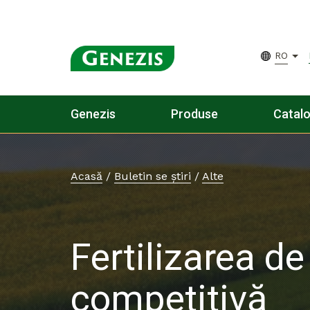
RO
Genezis
Produse
Catal
Acasă
/
Buletin se știri
/
Alte
Fertilizarea de
competitivă