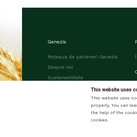
Genezis
Rețeaua de parteneri Genezis
Despre noi
Sustenabilitate
Cariere
This website uses c
This website uses co
properly. You can lea
the help of the cooki
cookies.