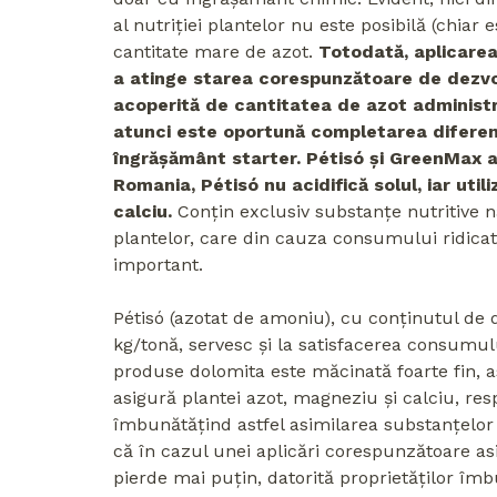
al nutriției plantelor nu este posibilă (chiar
cantitate mare de azot.
Totodată, aplicarea
a atinge starea corespunzătoare de dezvo
acoperită de cantitatea de azot adminis
atunci este oportună completarea diferen
îngrășământ starter. Pétisó și GreenMax au
Romania, Pétisó nu acidifică solul, iar uti
calciu.
Conțin exclusiv substanțe nutritive n
plantelor, care din cauza consumului ridicat
important.
Pétisó (azotat de amoniu), cu conținutul de
kg/tonă, servesc și la satisfacerea consumul
produse dolomita este măcinată foarte fin, a
asigură plantei azot, magneziu și calciu, res
îmbunătățind astfel asimilarea substanțelor 
că în cazul unei aplicări corespunzătoare as
pierde mai puțin, datorită proprietăților îmb