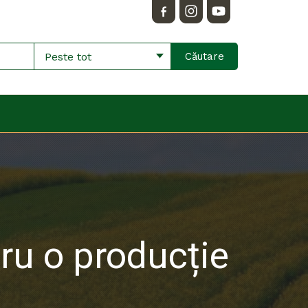
Peste tot
tru o producție