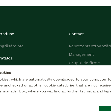
Produse
Contact
Îngrășăminte
Reprezentanți vânzări
Management
Catalog
Grupul de firme
ookies
okies, which are automatically downloaded to your computer f
ve unchecked of all other cookie categories that are not require
e manager box, where you will find all further technical and lega
© 2026 Toate drepturile rezervate
Mențiuni legale