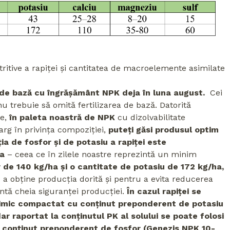
ritive a rapiței și cantitatea de macroelemente asimilate
ea de bază cu îngrășământ NPK deja în luna august.
Cei
nu trebuie să omită fertilizarea de bază. Datorită
me,
în paleta noastră de NPK
cu dizolvabilitate
arg în privința compoziției,
puteți găsi produsul optim
ia de fosfor și de potasiu a rapiței este
ha
– ceea ce în zilele noastre reprezintă un minim
de 140 kg/ha și o cantitate de potasiu de 172 kg/ha,
a obține producția dorită și pentru a evita reducerea
zintă cheia siguranței producției.
În cazul rapiței se
imic compactat cu conținut preponderent de potasiu
ar raportat la conținutul PK al solului se poate folosi
 conținut preponderent de fosfor (Genezis NPK 10-