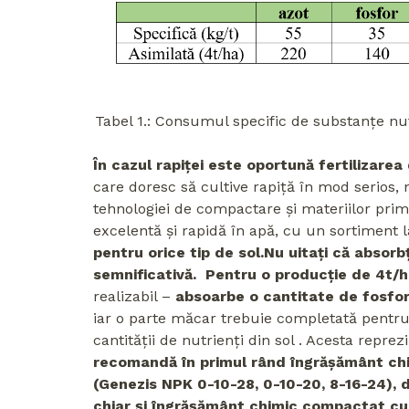
Tabel 1.: Consumul specific de substanțe nut
În cazul rapiței este oportună fertilizar
care doresc să cultive rapiță în mod serios, 
tehnologiei de compactare și materiilor pri
excelentă și rapidă în apă, cu un sortiment l
pentru orice tip de sol.
Nu uitați că absorbț
semnificativă. Pentru o producție de 4t/
realizabil –
absoarbe o cantitate de fosfor 
iar o parte măcar trebuie completată pentru 
cantității de nutrienți din sol . Acesta repre
recomandă în primul rând îngrășământ ch
(Genezis NPK 0-10-28, 0-10-20, 8-16-24), d
chiar și îngrășământ chimic compactat cu