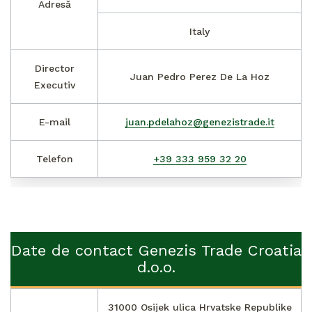
Adresă
Italy
Director
Juan Pedro Perez De La Hoz
Executiv
E-mail
juan.pdelahoz@genezistrade.it
Telefon
+39 333 959 32 20
Date de contact Genezis Trade Croatia
d.o.o.
31000 Osijek ulica Hrvatske Republike