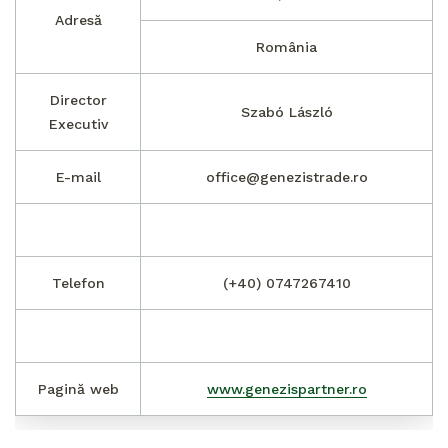
Adresă
România
Director
Szabó László
Executiv
E-mail
office@genezistrade.ro
Telefon
(+40) 0747267410
Pagină web
www.genezispartner.ro