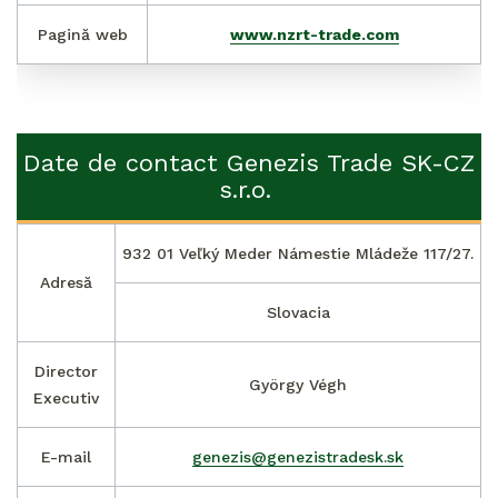
Pagină web
www.nzrt-trade.com
Date de contact Genezis Trade SK-CZ
s.r.o.
932 01 Veľký Meder Námestie Mládeže 117/27.
Adresă
Slovacia
Director
György Végh
Executiv
E-mail
genezis@genezistradesk.sk