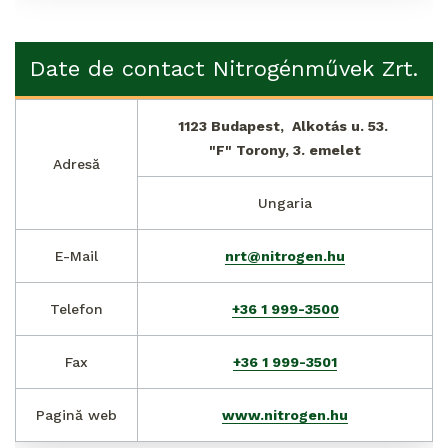
Date de contact Nitrogénművek Zrt.
1123 Budapest,  Alkotás u. 53. 
"F" Torony, 3. emelet
Adresă
Ungaria
E-Mail
nrt@nitrogen.hu
Telefon
+36 1 999-3500
Fax
+36 1 999-3501
Pagină web
www.nitrogen.hu