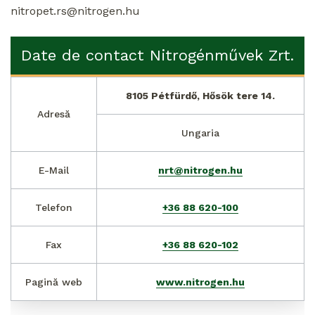
nitropet.rs@nitrogen.hu
Date de contact Nitrogénművek Zrt.
8105 Pétfürdő, Hősök tere 14.
Adresă
Ungaria
E-Mail
nrt@nitrogen.hu
Telefon
+36 88 620-100
Fax
+36 88 620-102
Pagină web
www.nitrogen.hu