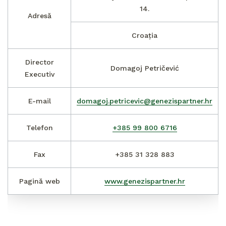
14.
Adresă
Croația
Director
Domagoj Petričević
Executiv
E-mail
domagoj.petricevic@genezispartner.hr
Telefon
+385 99 800 6716
Fax
+385 31 328 883
Pagină web
www.genezispartner.hr