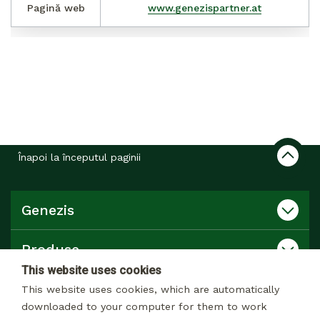
Pagină web
www.genezispartner.at
Înapoi la începutul paginii
Genezis
Produse
This website uses cookies
Catalog
This website uses cookies, which are automatically
downloaded to your computer for them to work