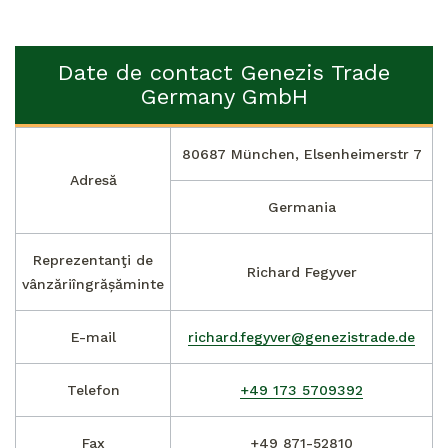
Date de contact Genezis Trade
Germany GmbH
80687 München, Elsenheimerstr 7
Adresă
Germania
Reprezentanţi de
Richard Fegyver
vânzări
îngrășăminte
E-mail
richard.fegyver@genezistrade.de
Telefon
+49 173 5709392
Fax
+49 871-52810