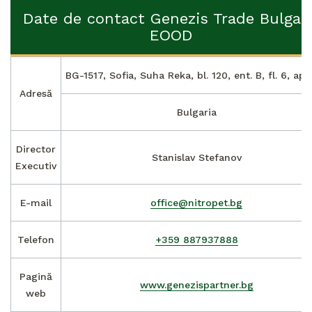
Date de contact Genezis Trade Bulgari
EOOD
BG-1517, Sofia, Suha Reka, bl. 120, ent. B, fl. 6, apt
Adresă
Bulgaria
Director
Stanislav Stefanov
Executiv
E-mail
office@nitropet.bg
Telefon
+359 887937888
Pagină
www.genezispartner.bg
web