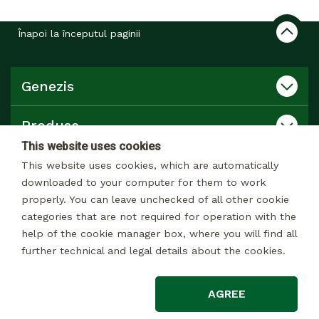
Înapoi la începutul paginii
Genezis
Produse
This website uses cookies
Catalog
This website uses cookies, which are automatically
downloaded to your computer for them to work
properly. You can leave unchecked of all other cookie
Contact
categories that are not required for operation with the
help of the cookie manager box, where you will find all
further technical and legal details about the cookies.
© 2026 Toate drepturile rezervate
AGREE
Mențiuni legale