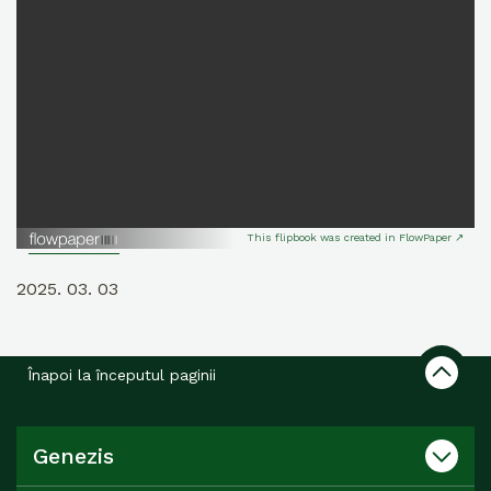
This flipbook was created in FlowPaper ↗
2025. 03. 03
Înapoi la începutul paginii
Genezis