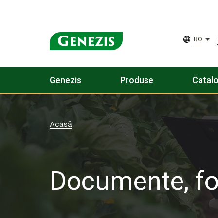
RO
Genezis
Produse
Catal
Acasă
Documente, f