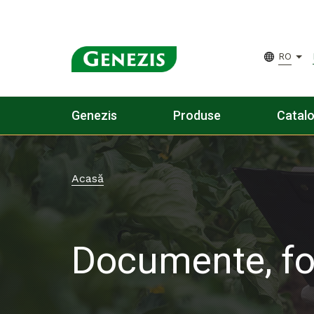
RO
Genezis
Produse
Catal
Acasă
Documente, f