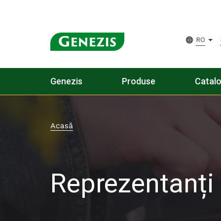
RO
Genezis
Produse
Catal
Acasă
Reprezentanți 