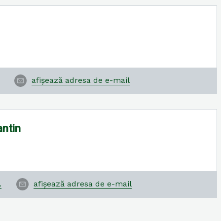
afișează adresa de e-mail
antin
.
afișează adresa de e-mail