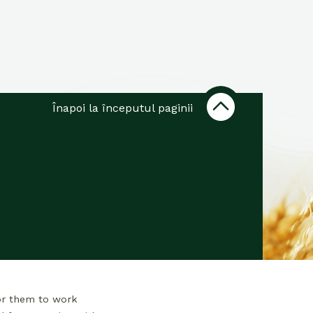
Înapoi la începutul paginii
or them to work