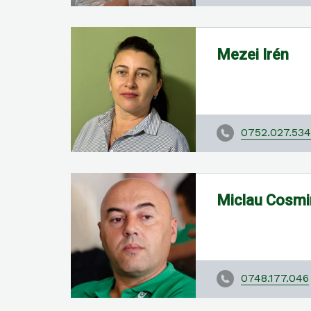
Mezei Irén
0752.027.534
Miclau Cosmi
0748.177.046