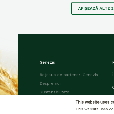
AFIȘEAZĂ ALȚE
Genezis
Rețeaua de parteneri Genezis
Despre noi
Sustenabilitate
Cariere
This website uses c
This website uses co