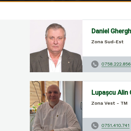
Daniel Ghergh
Zona Sud-Est
0758.222.856
Lupașcu Alin 
Zona Vest - TM
0751.410.741