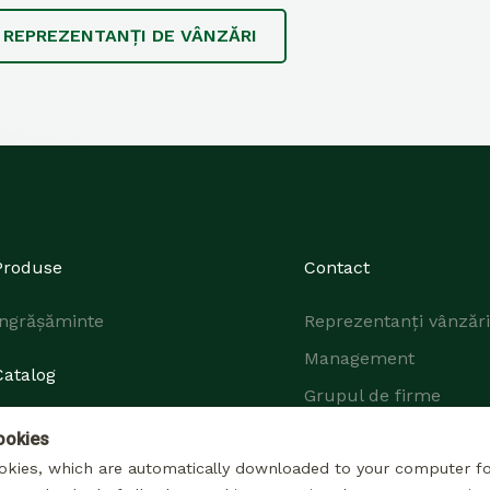
2
REPREZENTANȚI DE VÂNZĂRI
Produse
Contact
Îngrășăminte
Reprezentanți vânzări
Management
Catalog
Grupul de firme
ookies
okies, which are automatically downloaded to your computer f