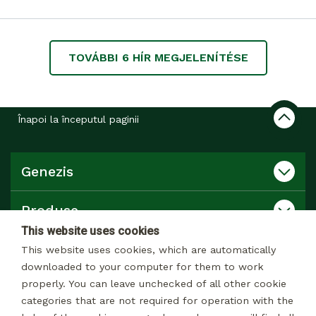
TOVÁBBI
6
HÍR MEGJELENÍTÉSE
Înapoi la începutul paginii
Genezis
Produse
This website uses cookies
Catalog
This website uses cookies, which are automatically
downloaded to your computer for them to work
properly. You can leave unchecked of all other cookie
Contact
categories that are not required for operation with the