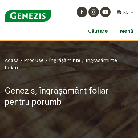
RO
Căutare
Menü
Acasă
/
Produse
/
Îngrășăminte
/
Îngrășăminte
foliare
Genezis, îngrășământ foliar
pentru porumb