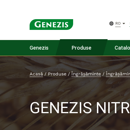
RO
Genezis
Produse
Catal
Acasă
/
Produse
/
Îngrășăminte
/
Îngrășămin
GENEZIS NIT