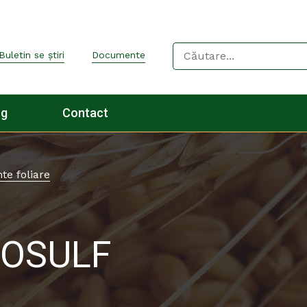
Buletin se știri
Documente
og
Contact
te foliare
ROSULF