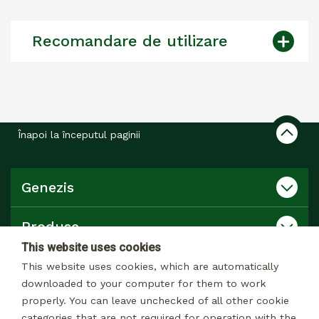
Recomandare de utilizare
Înapoi la începutul paginii
Genezis
Produse
This website uses cookies
Catalog
This website uses cookies, which are automatically
downloaded to your computer for them to work
properly. You can leave unchecked of all other cookie
Contact
categories that are not required for operation with the