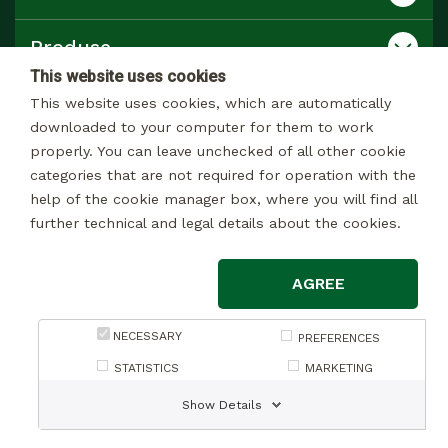
Produse
This website uses cookies
Catalog
This website uses cookies, which are automatically
downloaded to your computer for them to work
properly. You can leave unchecked of all other cookie
Contact
categories that are not required for operation with the
help of the cookie manager box, where you will find all
further technical and legal details about the cookies.
© 2026 Toate drepturile rezervate
AGREE
Mențiuni legale
Politica de confidențialitate privind prelucrarea datelor în scopuri
NECESSARY
PREFERENCES
de marketing
STATISTICS
MARKETING
Politica de confidențialitate privind prelucrarea datelor furnizate
Show Details
prin intermediul site-ului web, în cadrul formularului de contact