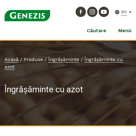
RO
Căutare
Menü
Acasă
/
Produse
/
Îngrășăminte
/
Îngrășăminte cu
azot
Îngrășăminte cu azot