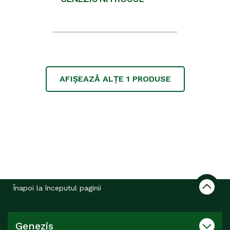
AFIȘEAZĂ ALȚE
1
PRODUSE
Înapoi la începutul paginii
Genezis