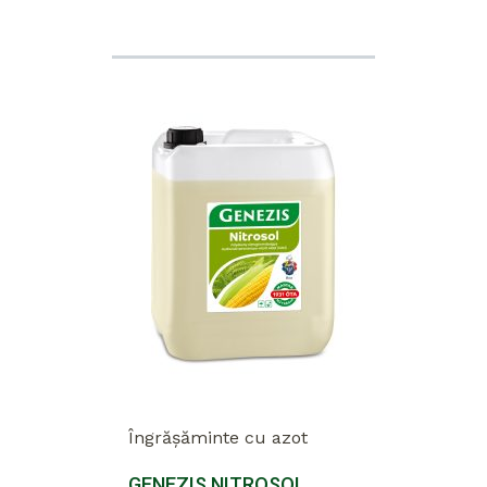
Îngrășăminte cu azot
GENEZIS NITROSOL